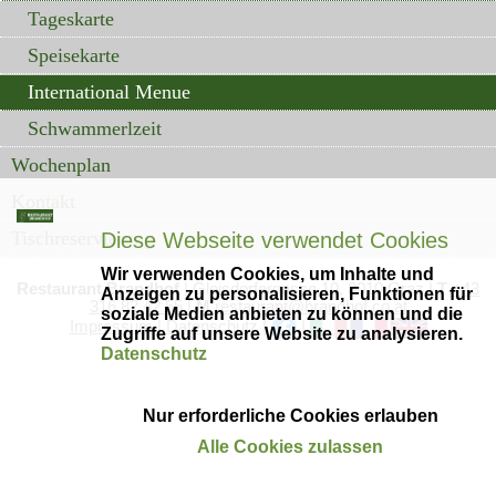
Tageskarte
Speisekarte
International Menue
Schwammerlzeit
Wochenplan
Kontakt
Tischreservierung
Diese Webseite verwendet Cookies
Wir verwenden Cookies, um Inhalte und
Restaurant Brandhof
|
Gleisdorfergasse
10, 8010 Graz
|
T
+43
Anzeigen zu personalisieren, Funktionen für
316 82 42 55
|
M
restaurant@brandhof.co.at
soziale Medien anbieten zu können und die
Impressum
|
Datenschutz
|
|
Zugriffe auf unsere Website zu analysieren.
Datenschutz
Einstellungen
Nur erforderliche Cookies erlauben
Alle Cookies zulassen