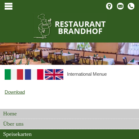
International
Menue
Download
Home
Über uns
Speisekarten