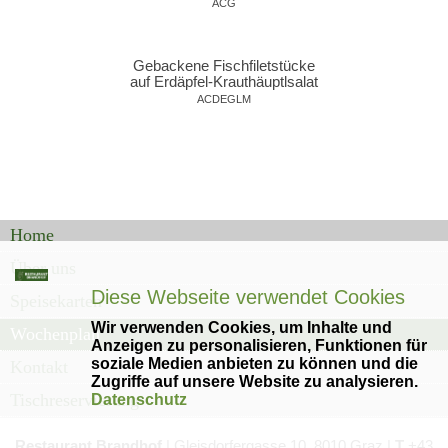
ACG
Gebackene Fischfiletstücke
auf Erdäpfel-
Krauthäuptlsalat
ACDEGLM
Home
Über uns
Diese Webseite verwendet Cookies
Speisekarten
Wir verwenden Cookies, um Inhalte und
Wochenplan
Anzeigen zu personalisieren, Funktionen für
soziale Medien anbieten zu können und die
Kontakt
Zugriffe auf unsere Website zu analysieren.
Tischreservierung
Datenschutz
Einstellungen
Restaurant Brandhof
|
Gleisdorfergasse
10, 8010 Graz
|
T
+43