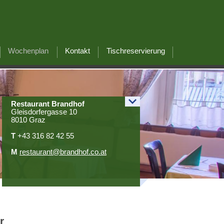
Wochenplan
Kontakt
Tischreservierung
Restaurant Brandhof
Gleisdorfergasse
10
8010 Graz
T
+43 316 82 42 55
M
restaurant@brandhof.co.at
r