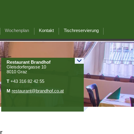
Wochenplan
Kontakt
Tischreservierung
Restaurant Brandhof
Gleisdorfergasse
10
8010 Graz
T
+43 316 82 42 55
M
restaurant@brandhof.co.at
r