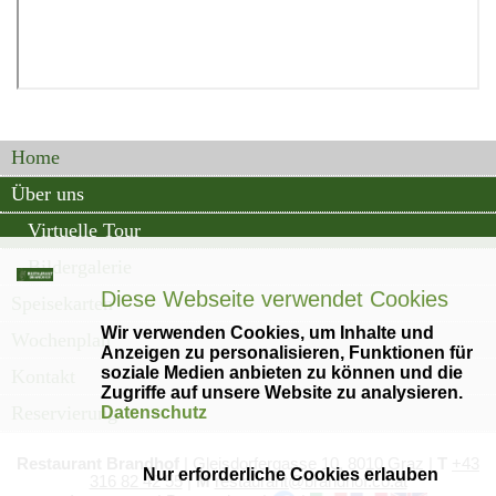
Home
Über uns
Virtuelle Tour
Bildergalerie
Diese Webseite verwendet Cookies
Speisekarten
Wir verwenden Cookies, um Inhalte und
Wochenplan
Anzeigen zu personalisieren, Funktionen für
soziale Medien anbieten zu können und die
Kontakt
Zugriffe auf unsere Website zu analysieren.
Reservierung
Datenschutz
Einstellungen
Restaurant Brandhof
|
Gleisdorfergasse
10, 8010 Graz
|
T
+43
Nur erforderliche Cookies erlauben
316 82 42 55
|
M
restaurant@brandhof.co.at